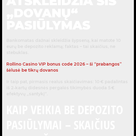
ATSKLEIDŽIA ŠIS
„DOVANŲ“
PASIŪLYMAS
Bankomatas dažnai skleidžia šypseną, kai matote 10
eurų be depozito reklamą; faktas – tai skaičius, ne
stebuklas.
Rollino Casino VIP bonus code 2026 – ši “prabangos”
šėlusė be tikrų dovanos
Ir taip pat, pirmasis realus skaičiavimas: 10 € padalintas
iš 2‑kartų didesnės pergalės tikimybės duoda 5 €
efektyvų „santykį“.
KAIP VEIKIA BE DEPOZITO
PASIŪLYMAI – SKAIČIUS