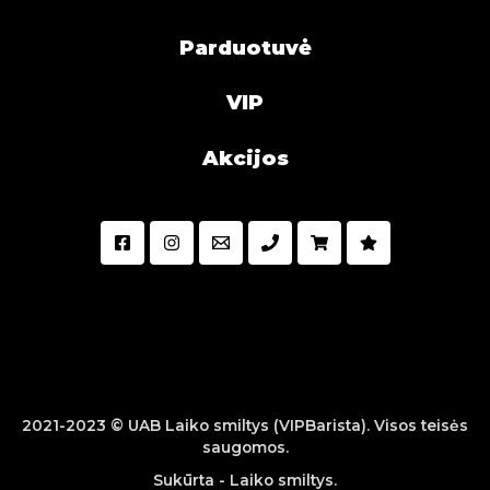
Parduotuvė
VIP
Akcijos
2021-2023 © UAB Laiko smiltys (VIPBarista). Visos teisės
saugomos.
Sukūrta - Laiko smiltys.