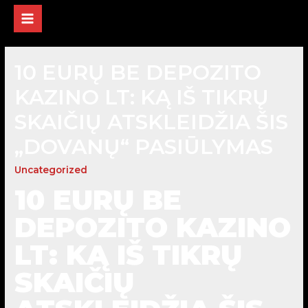
10 EURŲ BE DEPOZITO
KAZINO LT: KĄ IŠ TIKRŲ
SKAIČIŲ ATSKLEIDŽIA ŠIS
„DOVANŲ“ PASIŪLYMAS
Uncategorized
10 EURŲ BE
DEPOZITO KAZINO
LT: KĄ IŠ TIKRŲ
SKAIČIŲ