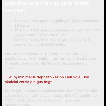
PAPRASČIAUSIA SKAIČIUOKLĖ: AR TAI IŠ TIESŲ
VERTINGA?
10 € * 1,5 = 15 € galutinė galimybė, jei reikalavimas
1,5‑kartų.
10 € * 2 = 20 €, jeigu reikalavimas 2‑kartų, bet 30 %
iš jų praranda per pirmus 10 min.
10 € * 3 = 30 €, jei žaidžia 3‑kartą, tačiau 40 %
pasirenka sustoti iki 5 € pelno.
Skaičius – 72 valandos, per kurias 90 % žaidėjų
susiduria su „KYC“ patikrinimu, kuris paprastai trunka
3 minutės, bet kartais iki 72 valandų, kai bankas
šlakštini.
15 eurų minimalus depozito kazino Lietuvoje – kai
skaičiai verčia pinigus bėgti
Ir dar: kai 10 € bonus aiškiai nurodo, kad „free“ reiškia
„tik ne tavo pinigai“, patys praradę 12 € dėl papildomų
0,5 % mokesčio mokant su mokėjimo šakute,
susidomėjome.