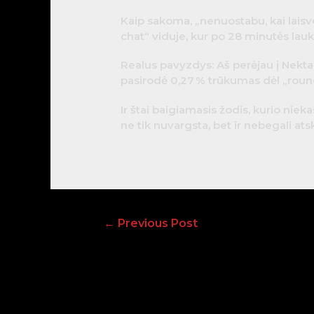
Kaip sakoma, „nenuostabu, kai laisvo
chat“ viduje, kur po 28 minutės lauk
Realus pavyzdys: Aš perėjau į Nekta
pasirodė 0,27 % trūkumas dėl „rou
Ir štai baigiamasis žodis, kurio niek
ne tik nuvargsta, bet ir nebegali ats
←
Previous Post