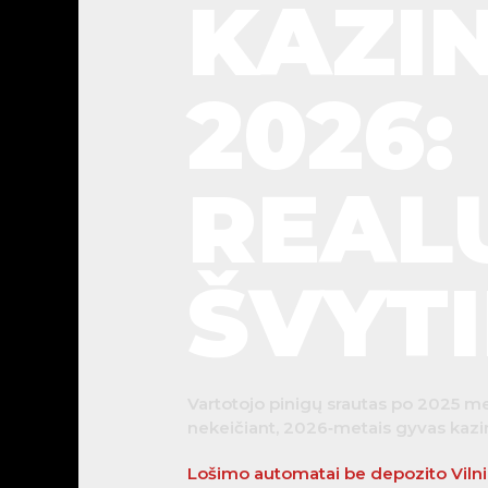
KAZI
2026:
REAL
ŠVYT
Vartotojo pinigų srautas po 2025 met
nekeičiant, 2026‑metais gyvas kazino 
Lošimo automatai be depozito Vilniuj