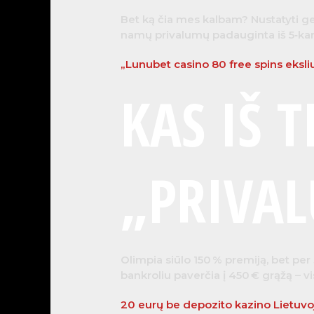
Bet ką čia mes kalbam? Nustatyti ge
namų privalumų padauginta iš 5‑kart
„Lunubet casino 80 free spins eksli
KAS IŠ T
„PRIVAL
Olimpia siūlo 150 % premiją, bet per
bankroliu paverčia į 450 € grąžą – v
20 eurų be depozito kazino Lietuvoj