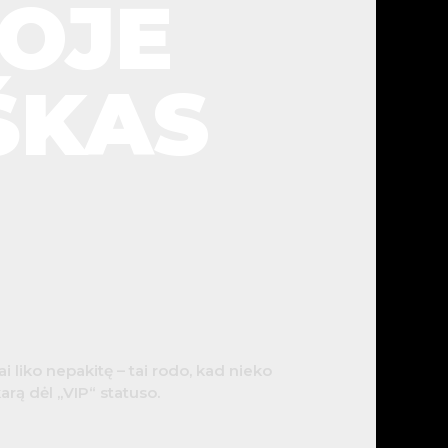
VOJE
IŠKAS
 liko nepakitę – tai rodo, kad nieko
arą dėl „VIP“ statuso.