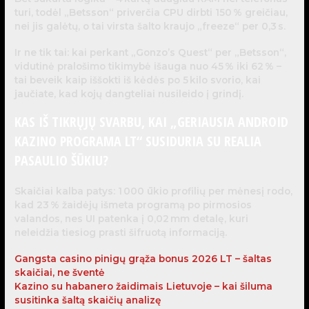
turi, todėl „Betsson“ priverčia CPU dirbti 150 % greičiau,
nei jis galėtų, o tai virsta šalto kraujo „freeze“ per 0,3 s.
Ir ne tik tai: kai perkant „Gonzo’s Quest“ per „Betsson“,
vidutinė pralošimo tikimybė išauga nuo 45 % iki 62 % –
tai beveik kaip iššokti iš kėdės po 5 kilo svorio, kai
jaučiate, kad kojų dangteliai nusileido į grindį.
KAS IŠ TIKRŲJŲ SVARBU, KAI „GERIAUSIA ANDROID
KAZINO PROGRAMA LT“ SUSIDURIA SU REALIA
PASAULIO ŠŪKIU?
Skaičiai kalba patys: 1 000 ūkio profilių per mėnesį rodo,
kad 23 % žaidėjų išmeta programą po pirmosios
valandos, nes UI patenka į 0,02 mm detalę, kuri
neleidžia tiesiog prasti šifruotą informaciją.
Gangsta casino pinigų grąža bonus 2026 LT – šaltas
skaičiai, ne šventė
Kazino su habanero žaidimais Lietuvoje – kai šiluma
susitinka šaltą skaičių analizę