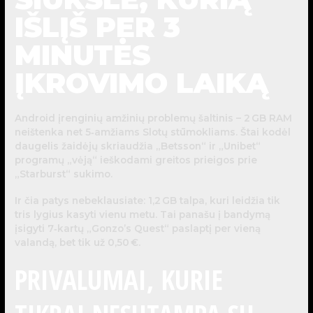
IŠLĮŠ PER 3
MINUTĖS
ĮKROVIMO LAIKĄ
Android įrenginių amžinių problemų šaltinis – 2 GB RAM
neištenka net 5‑amžiams Slotų stūmokliams. Štai kodėl
daugelis žaidėjų skriaudžia „Betsson“ ir „Unibet“
programų „vėją“ ieškodami greitos prieigos prie
„Starburst“ sukimo.
Ir čia patys nebeklausiate: 1,2 GB talpa, kuri leidžia tik
tris lygius kasyti vienu metu. Tai panašu į bandymą
įsigyti 7‑kartų „Gonzo’s Quest“ paslaptį per vieną
valandą, bet tik už 0,50 €.
PRIVALUMAI, KURIE