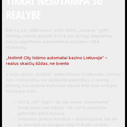
TIKRAI NESUTAMPA SU
REALYBE
Bet ką, kai „888casino“ siūlo 200% „dovana“ (gift)
premiją, realiai gausite 0,02 € per pirmąjį depozitetą,
nes jų algoritmas automatiškai atsisako 1,98 €
mokesčių.
„Nolimit City lošimo automatai kazino Lietuvoje“ –
realus skaičių šūdas, ne šventė
Ir tada ateina „buitinis“ patikrinimas: 3 sekundės skiriasi
nuo 2 sekundžių, kai aplikacija pakimba į „Loading…“
ekraną, kur skaičiai švytinčiai rašomi lėtai kaip snaigės
krinta per 0,8 s.
100 % „VIP“ lygis – tai dar viena „nemokama“
(free) žymė, bet faktas – tik 0,01 € padidinta
galimybė gauti bonusą.
5 minutės greitos išmokos – skaičiuojama, bet tik
jei pervesti ne daugiau kaip 50 € per savaitę.