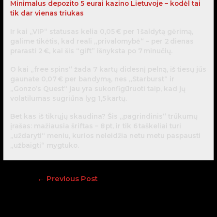
Minimalus depozito 5 eurai kazino Lietuvoje – kodėl tai
tik dar vienas triukas
Ir kai „VIP“ statusas kelia 0,05 € per 1 šaldytą gėrimą,
galime tikėtis, kad reali „privalomybė“ – per 2 dienas
prarasti 2 €, kai šis “gift” išnyksta po 7 minučių.
O kai „free spins“ žada 7 kartų didesnį pelną, iš tiesų jūs
gaunate 0,07 € per bandymą, nes „Starburst“ ir
„Gonzo’s Quest“ jau yra sukonfigūruoti taip, kad jų
volatilumas sugriūna lyg 1,5 kartų.
Bet kas iš tikrųjų skaudina? Šis „pagrindinis“ trūkumų
įrašas: mažiausia šriftas – 8 pt, ir tik 6 taškeliai turi
„uždaryti“ meniu, kurios neleidžia netu metu paspausti
„užbaigti“ mygtuko.
←
Previous Post