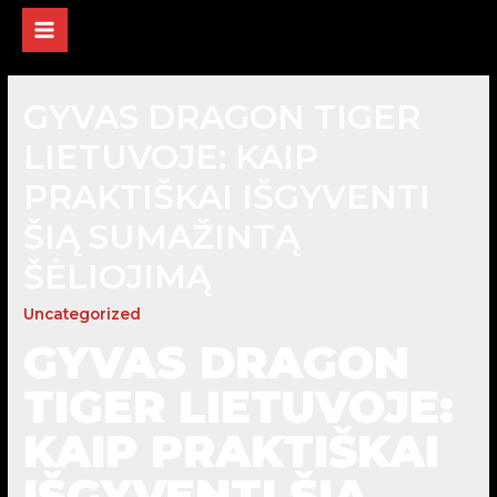
GYVAS DRAGON TIGER
LIETUVOJE: KAIP
PRAKTIŠKAI IŠGYVENTI
ŠIĄ SUMAŽINTĄ
ŠĖLIOJIMĄ
Uncategorized
GYVAS DRAGON
TIGER LIETUVOJE:
KAIP PRAKTIŠKAI
IŠGYVENTI ŠIĄ