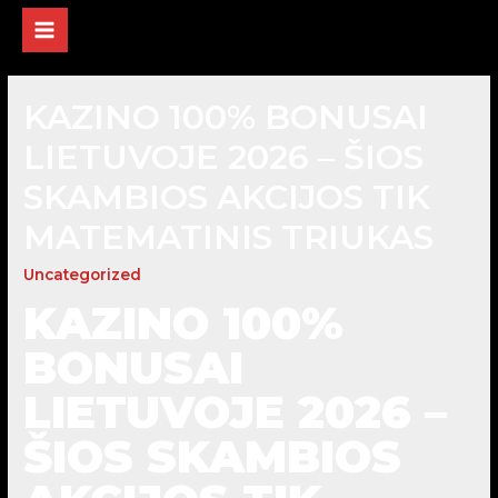
KAZINO 100% BONUSAI
LIETUVOJE 2026 – ŠIOS
SKAMBIOS AKCIJOS TIK
MATEMATINIS TRIUKAS
Uncategorized
KAZINO 100%
BONUSAI
LIETUVOJE 2026 –
ŠIOS SKAMBIOS