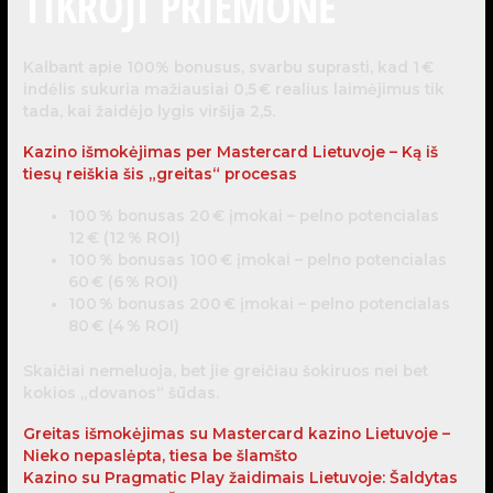
TIKROJI PRIEMONĖ
Kalbant apie 100% bonusus, svarbu suprasti, kad 1 €
indėlis sukuria mažiausiai 0,5 € realius laimėjimus tik
tada, kai žaidėjo lygis viršija 2,5.
Kazino išmokėjimas per Mastercard Lietuvoje – Ką iš
tiesų reiškia šis „greitas“ procesas
100 % bonusas 20 € įmokai – pelno potencialas
12 € (12 % ROI)
100 % bonusas 100 € įmokai – pelno potencialas
60 € (6 % ROI)
100 % bonusas 200 € įmokai – pelno potencialas
80 € (4 % ROI)
Skaičiai nemeluoja, bet jie greičiau šokiruos nei bet
kokios „dovanos“ šūdas.
Greitas išmokėjimas su Mastercard kazino Lietuvoje –
Nieko nepaslėpta, tiesa be šlamšto
Kazino su Pragmatic Play žaidimais Lietuvoje: Šaldytas