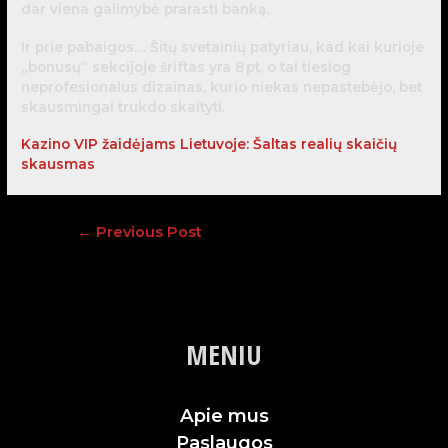
dar viena galimybė prarasti banką.
Ir prie pabaigos… Šitų svetainių patyriau, kad kai kurioje
„bonusų“ sekcijoje šriftas yra 8 pt, o tai tiesiog
neprofesionalus dizainas, kurio niekas nepastebėjo, bet
skausmingai trukdo skaityti.
Kazino VIP žaidėjams Lietuvoje: Šaltas realių skaičių
skausmas
←
Previous Post
MENIU
Apie mus
Paslaugos