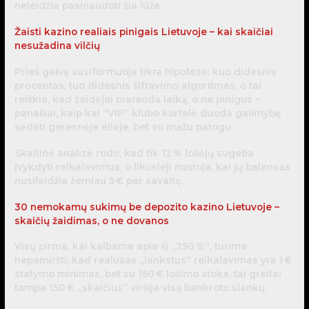
neleidžia pasinaudoti šia lūže.
Žaisti kazino realiais pinigais Lietuvoje – kai skaičiai
nesužadina vilčių
Prieš galvą susiformuoja tikra hipotezė: kuo didesnis
procentas, tuo didesnis šifravimo algoritmas, o tai
reiškia, kad žaidėjai praranda laiką, o ne pinigus –
panašiai, kaip kai “VIP” klubo kortelė duoda galimybę
sėdėti geresnėje eilėje, bet su mažu patogu.
Skaitinė analizė rodo, kad tik 12 % lošėjų sugeba
įvykdyti reikalavimus, o likusieji nustoja, kai jų balansas
nusileidžia žemiau 5 € per savaitę.
30 nemokamų sukimų be depozito kazino Lietuvoje –
skaičių žaidimas, o ne dovanos
Visų pirma, kai kalbame apie šį „250 %“, turime
nepamiršti, kad realusas „lankstus“ reikalavimas yra 1 €
statymo minimas, bet su 150 € lošimo stoka, tai greitai
tampa 150 € „skaičius“ viršija visą bankroto slankų.