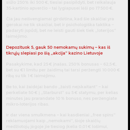
siūlo 250% iki 500 €, tiesiai pasipildyti, bet reikalauja
35‑kartinio apverčio – tai lygiapusei lėši po 17 500 €.
Čia jau neišvengiamai girdėtina, kad šie skaičiai yra
gerokai ne tik skaičiai, bet ir psichologiška taktika –
padaryti įspūdį, bet ne leisti gauti šiek tiek „loterijos“
laimėjimo.
Depozituok 5, gauk 50 nemokamų sukimų – kas iš
tikrųjų slepiasi po šią „akcija“ kazino Lietuvoje
Pasakykime, kad 25 € įnašas, 250% bonusas – 62,5 €,
bet su €1 limitu per žaidimą tai tarsi peržengti 10 000 €
ribą su tik 1 € laimėjimu.
Be to, kai žaidėjai bando „žaisti neįskaitant“ – kai
perkeliate 50 € į „Starburst“ su 5 € statymu, per kelias
minutes jau prarandate 10 % bonuso, nes peržengiate
mikro‑loterijos ribas.
Ir dar viena smulkmena – kai kasdieniai „free spins“
reklamuojami kaip „nemokami“, šioje skaičių
medžiotojų jėgoje jie tiesiog įkelia 0,01 € lošimui,