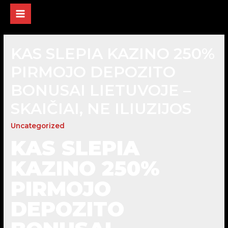
KAS SLEPIA KAZINO 250%
PIRMOJO DEPOZITO
BONUSAI LIETUVOJE –
SKAIČIAI, NE ILIUZIJOS
Uncategorized
KAS SLEPIA
KAZINO 250%
PIRMOJO
DEPOZITO