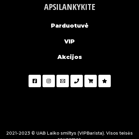
APSILANKYKITE
Parduotuvė
VIP
Akcijos
2021-2023 © UAB Laiko smiltys (VIPBarista). Visos teisės