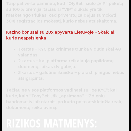
Taip pat verta paminėti, kad “OlyBet” siūlo „VIP“ paketą
su 100 % premija, tačiau ši “VIP” šiukšlė yra tik
marketingo triukas, kad priverstų žaidėjus sumokėti
30 € registracijos mokestį, kurio nebus atsiskaitoma.
Kazino bonusai su 20x apyvarta Lietuvoje – Skaičiai,
kurie neapsislenka
1 kartas – KYC patikrinimas trunka vidutiniškai 48
valandas.
2 kartus – kai platforma reikalauja papildomų
duomenų, laikas dvigubėja.
3 kartus – galutinė išraiška – prarasti pinigus nebus
atsigrąžinta.
Tačiau ne visos platformos vadinasi su „be KYC“; kai
kurie, kaip “TonyBet”, tik „apsimena“ – 7 dienių
bandomasis laikotarpis, po kurio po to atskleidžia realų
dokumentų reikalavimą.
RIZIKOS MATMENYS: