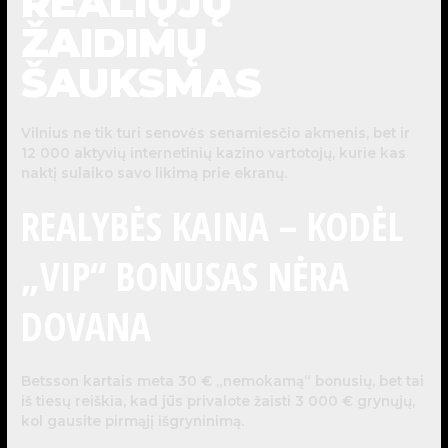
REALIŲJŲ
ŽAIDIMŲ
ŠAUKSMAS
Vilnius ne tik turi senovės senamiesčio akmenis, bet ir
12 000 aktyvių internetinių kazino vartotojų, kurie kas
naktį sulaiko savo likimą prie ekranų.
REALYBĖS KAINA – KODĖL
„VIP“ BONUSAS NĖRA
DOVANA
Betsson kartais meta 30 € „nemokamą“ bonusių, bet tai
iš tiesų reiškia, kad jūs privalote žaisti 3 000 € grynųjų,
kol gausite pirmąjį išgryninimą.