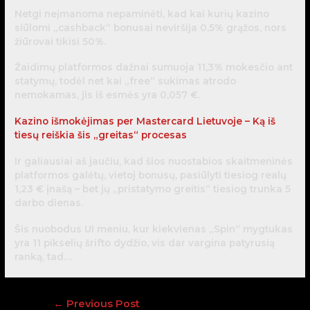
Netgi neįmanoma nepaminėti, kad kai kurių kazino
siūlomi „cashback“ bonusai neviršija 0,5% grąžos, nors
žiūrovai tikisi 50%.
Žaidimų platformos dažnai sumuoja 11,3% mokesčio ant
statymų, todėl net kai „free“ sukimas atrodo
nemokamas, jis iš esmės yra 0,057 €.
Kazino išmokėjimas per Mastercard Lietuvoje – Ką iš
tiesų reiškia šis „greitas“ procesas
Ir galiausiai aš jaučiu, kad šios nuostabios skaitmeninės
platformos galėtų, vietoj bonusų, pasiūlyti tiesiog realų
1,23 € įnašą – bet jų „pristatymo greitis“ tiesiog trunka 5
darbo dienas.
Šis nuobodus UI meniu, kur kiekvienas „Spin“ mygtukas
yra 11 pikselių šrifto dydžio, vis dar vargina patyrusią
ranką, tad…
←
Previous Post