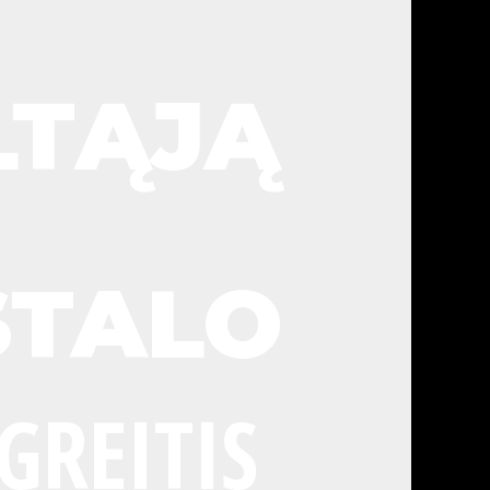
LTĄJĄ
STALO
GREITIS