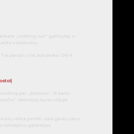
 perkate „cashing out“ galimybę, o
aukšta volatilumu.
. Tai panašu į tai, kai perka 1,99 €
ostolį
avedimą per „Betsson“, iš karto
sčio” labirintas, kurio viduje
kurių reikia pereiti, kad gautų savo
o laimėjimo garantijos.