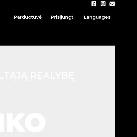
Parduotuvė
Prisijungti
Languages
LTĄJĄ REALYBĘ
NKO