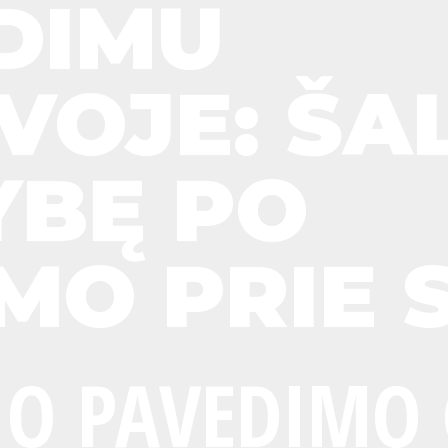
DIMU
VOJE: ŠA
YBĘ PO
MO PRIE 
O PAVEDIMO 