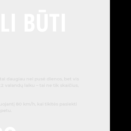
LI BŪTI
ai daugiau nei pusė dienos, bet vis
2 valandų laiku – tai ne tik skaičius,
ojantį 80 km/h, kai tikitės pasiekti
apetu.