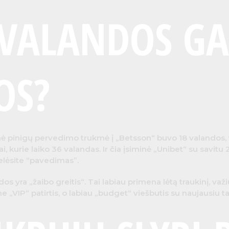
 VALANDOS GA
OS?
ė pinigų pervedimo trukmė į „Betsson“ buvo 18 valandos, t
, kurie laiko 36 valandas. Ir čia įsiminė „Unibet“ su savitu 2
stelėsite “pavedimas”.
yra „žaibo greitis“. Tai labiau primena lėtą traukinį, važiu
„VIP“ patirtis, o labiau „budget“ viešbutis su naujausiu t