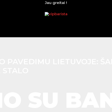
Jau greitai !
O PAVEDIMU LIETUVOJE: ŠA
E STALO
NO SU BA