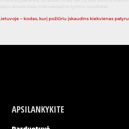
ičiavimų pakanka, aš susierzinau dėl to, kad kazino svetainė
lys atrodo kaip mikroskopinio tyrimo rezultatai.
uvoje – kodas, kurį požiūriu įskaudins kiekvienas patyrus
APSILANKYKITE
Parduotuvė