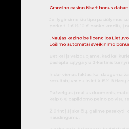
Gransino casino iškart bonus dabar:
Jei lyginsime šio tipo pasiūlymus su 
perkelti 1 € iš 10 € banko kreditų į 
„Naujas kazino be licencijos Lietuvo
Lošimo automatai sveikinimo bonusai 
Bet kai įsivaizduojame, kad kai kurie 
paslėpta sąlyga yra 3‑kartinis turnyr
Ir dar vienas faktas: kai dauguma ža
rezultatų yra nulio ir tik 15% iš tiesų
Pažvelgus į realius duomenis, matom
kaip 6 € papildomo pelno po visų reik
Žiūrint į šį skaičių, galime pasakyti
naudingumu.