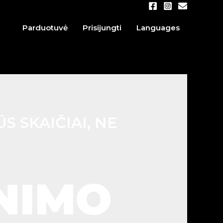
Parduotuvė
Prisijungti
Languages
S SKAIČIAI, NE
INIMO