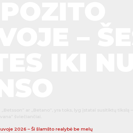
EPOZITO
VOJE – Š
ES IKI N
NSO
i „Betsson“ ar „Betano“, yra toks, lyg įstatai susitiktų tiks
ovana“ šviečiančiai.
tuvoje 2026 – Ši šlamšto realybė be melų