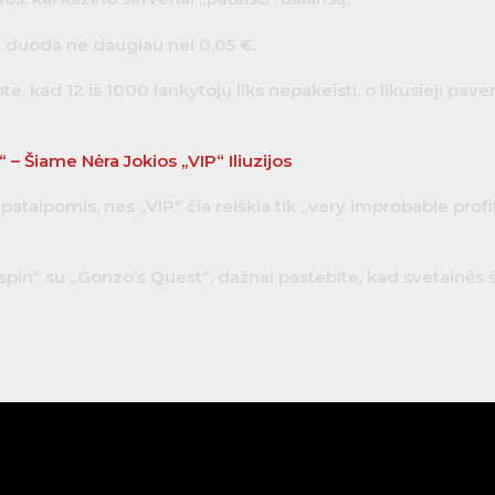
ai duoda ne daugiau nei 0,05 €.
 kad 12 iš 1000 lankytojų liks nepakeisti, o likusieji pav
 – Šiame Nėra Jokios „VIP“ Iliuzijos
patalpomis, nes „VIP“ čia reiškia tik „very improbable profi
spin“ su „Gonzo’s Quest“, dažnai pastebite, kad svetainės šr