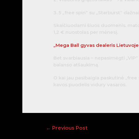
3. 5 „free spin“ su „Starburst“ dažn
Skaičiuodami šiuos duomenis, matote,
1,2 € nuostolas per mėnesį.
„Mega Ball gyvas dealeris Lietuvoje“
Bet svarbiausia – nepasimėgti „VIP“ 
balanso atšaukimą.
O kai jau pasibaigia paskutinė „free 
kavos puodelis vidury vasaros.
←
Previous Post