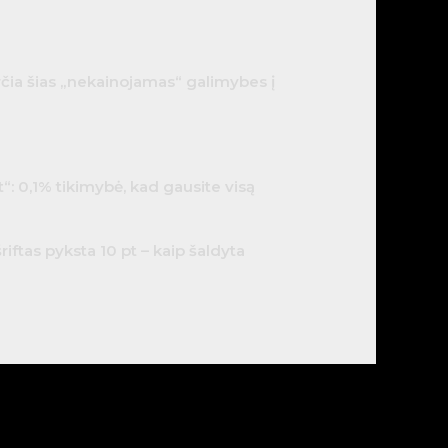
erčia šias „nekainojamas“ galimybes į
t“: 0,1% tikimybė, kad gausite visą
iftas pyksta 10 pt – kaip šaldyta