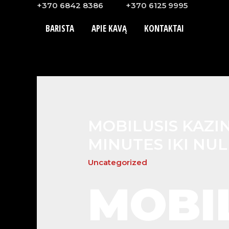
+370 6842 8386 +370 6125 9995
BARISTA
APIE KAVĄ
KONTAKTAI
MOBILUSIS KAZIN
MINUTES IKI NU
Uncategorized
MOBI