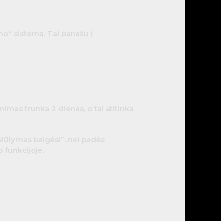
mo“ sistemą. Tai panašu į
imas trunka 2 dienas, o tai atitinka
asiūlymas baigėsi”, nei padės
 funkcijoje.