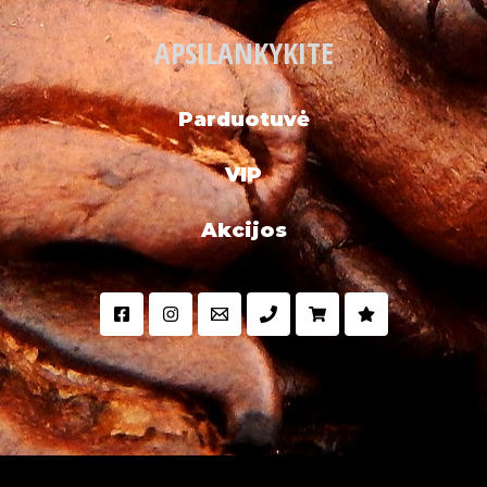
APSILANKYKITE
Parduotuvė
VIP
Akcijos